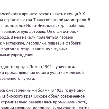
осибирска принято отсчитывать с конца XIX
ала строительства Транссибирской магистрали. В
озник посёлок Ново-Николаевск для рабочих,
 транспортную артерию. Он стал основой
рода. В нем начали появляться первые
: мастерские, лесопилки, пищевые фабрики.
 торговля, открывались культурные,
льные учреждения.
ездного города. Пожар 1909 г. уничтожил
 о прокладывании нового участка железной
аселенного пункта.
сь ожесточёнными боями. В 1925 году Ново-
Сибирского края. Вскоре обрел современное
м стремительно развивалась промышленность,
озиции крупного делового, культурного центра.