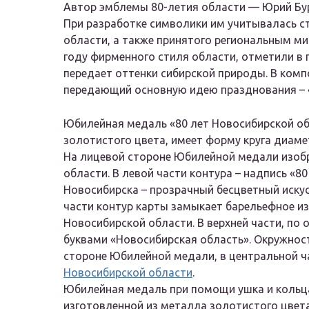
Автор эмблемы 80-летия области — Юрий Бу
При разработке символики им учитывалась ст
области, а также принятого региональным ми
году фирменного стиля области, отметили в 
передает оттенки сибирской природы. В ком
передающий основную идею празднования – 
Юбилейная медаль «80 лет Новосибирской об
золотистого цвета, имеет форму круга диаме
На лицевой стороне Юбилейной медали изобр
области. В левой части контура – надпись «80
Новосибирска – прозрачный бесцветный иску
части контур карты замыкает барельефное и
Новосибирской области. В верхней части, по
буквами «Новосибирская область». Окружнос
стороне Юбилейной медали, в центральной ч
Новосибирской области
.
Юбилейная медаль при помощи ушка и кольца
изготовленной из металла золотистого цвет