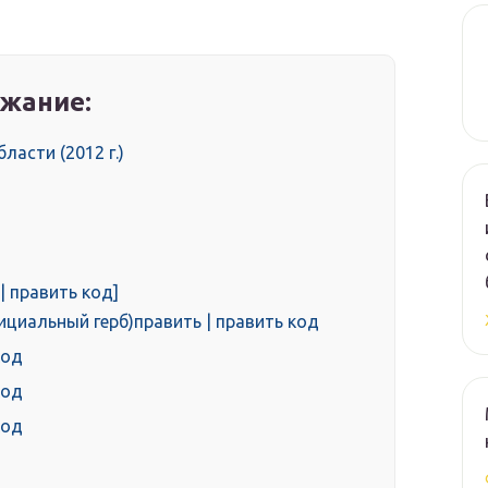
жание:
асти (2012 г.)
| править код]
иальный герб)править | править код
код
код
код