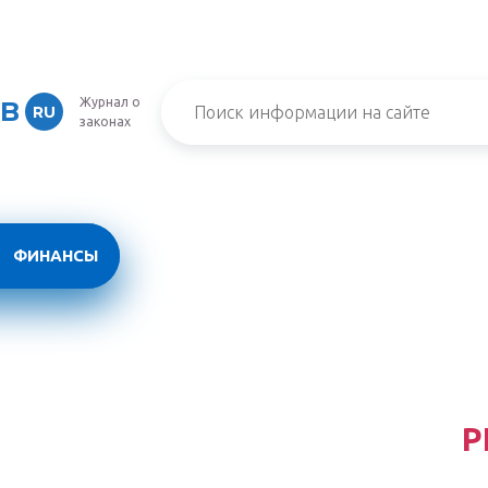
Журнал о
IB
RU
законах
ФИНАНСЫ
Р