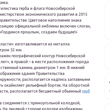
рика.
илистика герба и флага Новосибирской
нистерством экономического развития в 2015
правительстве. Цветовое наполнение знака
позицию официальной эмблемы включен слоган,
«Гордимся прошлым, создаем будущее!»
ласти»:
изготавливается из металла
тром 32 мм.
ажен географический контур Новосибирской
 лет», в правой – в месте расположения города
сственный камень диаметром 1 мм. В нижней
зображение здания Правительства
 окружности, располагается надпись заглавными
ть окаймляет рельефный бортик. На оборотной
асти, располагается бесцветный объемный
герб
 соединяется с прямоугольной колодкой,
а. На лицевой стороне колодки изображены