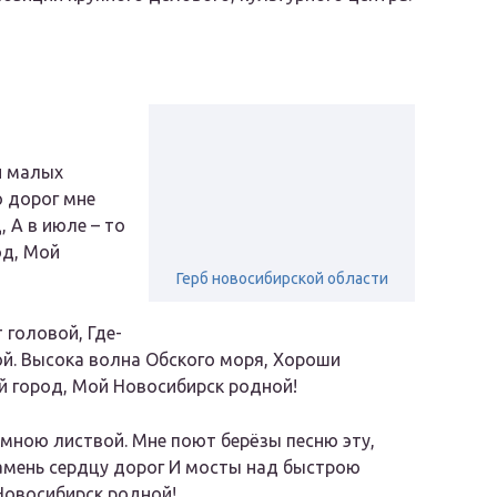
и малых
о дорог мне
, А в июле – то
од, Мой
Герб новосибирской области
 головой, Где-
ой. Высока волна Обского моря, Хороши
й город, Мой Новосибирск родной!
мною листвой. Мне поют берёзы песню эту,
камень сердцу дорог И мосты над быстрою
Новосибирск родной!