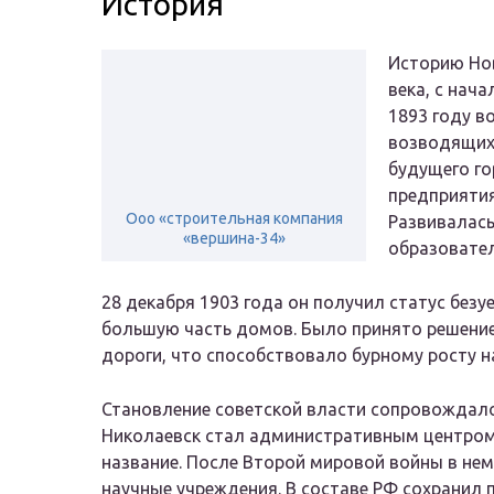
История
Историю Нов
века, с нач
1893 году в
возводящих
будущего го
предприятия
Ооо «строительная компания
Развивалась
«вершина-34»
образовате
28 декабря 1903 года он получил статус безу
большую часть домов. Было принято решение
дороги, что способствовало бурному росту н
Становление советской власти сопровождало
Николаевск стал административным центром 
название. После Второй мировой войны в не
научные учреждения. В составе РФ сохранил п