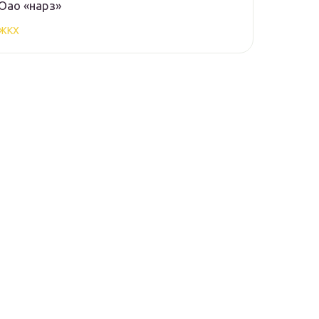
Оао «нарз»
ЖКХ